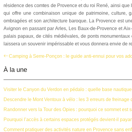
résidence des comtes de Provence et du roi René, ainsi que le
qui offre une combinaison unique de patrimoine, culture, 
ombragées et son architecture baroque. La Provence est une 
Avignon en passant par Arles, Les Baux-de-Provence et Aix-e
palais papaux, de cités médiévales, de ponts monumentaux ou
laissera un souvenir impérissable et vous donnera envie de r
Camping à Serre-Ponçon : le guide anti-ennui pour vos ad
À la une
Visiter le Canyon du Verdon en pédalo : quelle base nautique c
Descendre le Mont Ventoux à vélo : les 3 erreurs de freinage
Randonner vers la Tour des Opies : pourquoi ce sommet est so
Pourquoi l’accès à certains espaces protégés devient-il payan
Comment pratiquer des activités nature en Provence sans enfre