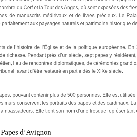
Chambre du Cerf et la Tour des Anges, où sont exposées des fr
ines de manuscrits médiévaux et de livres précieux. Le Pala
re parfaitement aux paysages naturels et patrimoine historique de
s de l’histoire de l’Église et de la politique européenne. En
 richesse. Pendant près d’un siècle, sept papes y résidèrent, la
hrétien, lieu de rencontres diplomatiques, de cérémonies grandio
ibunal, avant d’être restauré en partie dès le XIXe siècle.
es, pouvant contenir plus de 500 personnes. Elle est utilisée 
s murs conservent les portraits des papes et des cardinaux. La 
les ambassadeurs. Elle tient son nom d’une fresque représentan
s Papes d’Avignon