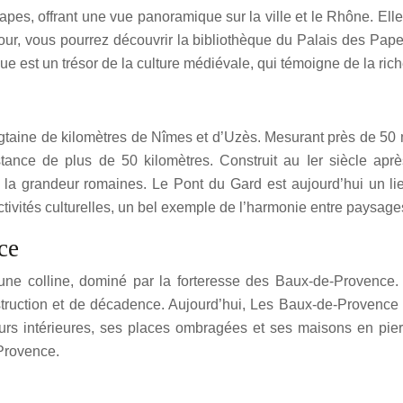
pes, offrant une vue panoramique sur la ville et le Rhône. Elle 
 Tour, vous pourrez découvrir la bibliothèque du Palais des Pa
e est un trésor de la culture médiévale, qui témoigne de la rich
taine de kilomètres de Nîmes et d’Uzès. Mesurant près de 50 mè
ance de plus de 50 kilomètres. Construit au Ier siècle aprè
de la grandeur romaines. Le Pont du Gard est aujourd’hui un l
ctivités culturelles, un bel exemple de l’harmonie entre paysages
ce
e colline, dominé par la forteresse des Baux-de-Provence. F
estruction et de décadence. Aujourd’hui, Les Baux-de-Provence e
rs intérieures, ses places ombragées et ses maisons en pierr
-Provence.