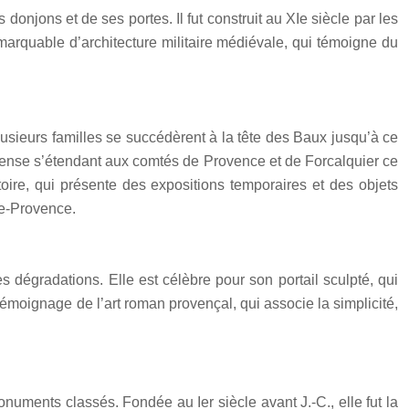
njons et de ses portes. Il fut construit au XIe siècle par les
marquable d’architecture militaire médiévale, qui témoigne du
Plusieurs familles se succédèrent à la tête des Baux jusqu’à ce
e immense s’étendant aux comtés de Provence et de Forcalquier ce
toire, qui présente des expositions temporaires et des objets
de-Provence.
es dégradations. Elle est célèbre pour son portail sculpté, qui
témoignage de l’art roman provençal, qui associe la simplicité,
numents classés. Fondée au Ier siècle avant J.-C., elle fut la