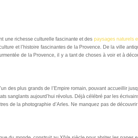
t une richesse culturelle fascinante et des
paysages naturels et
a culture et l’histoire fascinantes de la Provence. De la ville an
urmentée de la Provence, il y a tant de choses à voir et à décou
 l’un des plus grands de l’Empire romain, pouvant accueillir jusq
 sanglants aujourd’hui révolus. Déjà célébré par les écrivains 
tres de la photographie d’Arles. Ne manquez pas de découvrir le
que du monde, construit au XIVe siècle pour abriter les papes