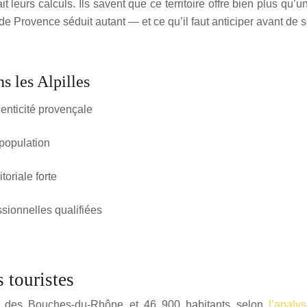
t leurs calculs. Ils savent que ce territoire offre bien plus qu’u
de Provence séduit autant — et ce qu’il faut anticiper avant de s
ns les Alpilles
henticité provençale
a population
toriale forte
ssionnelles qualifiées
s touristes
es des Bouches-du-Rhône et 46 900 habitants selon
l’analy